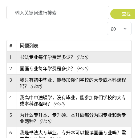
招生
输入关键词进行搜索
查找
研究
每页显示条数
校友
探索更多
#
问题列表
1
书法专业每年学费是多少？
(Hot!)
账户
2
国画专业每年学费是多少？
(Hot!)
Sample
Sidebar Module
3
我只有初中毕业，能参加你们学校的大专或本科课程
吗？
(Hot!)
This is a sample module published to the
4
我高中中途辍学，没有毕业，能参加你们学校的大专
sidebar_bottom position, using the -sidebar
或本科课程吗？
(Hot!)
module class suffix. There is also a
5
为什么专升本、专升硕、本升硕都分为同专业和跨专
sidebar_top position below the search.
业两种？
(Hot!)
6
我是书法大专毕业，专升本可以报读国画专业吗？需