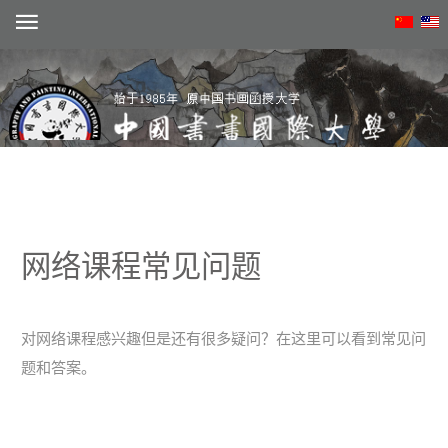
注册
网络课程常见问题
动态
概况
对网络课程感兴趣但是还有很多疑问？在这里可以看到常见问
题和答案。
学术
院系