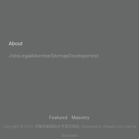
About
Jobs
Legal
Advertise
Sitemap
Developer
test
Featured
Masonry
Copyright © 2026. 中国书画国际大学官方网站. Designed by Shape5.com
Joomla
Templates