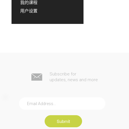
我的课程
用户设置
Subscribe for
updates, news and more
Submit