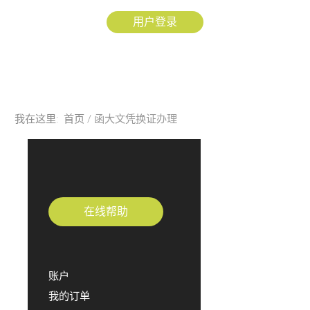
招生
用户登录
研究
校友
探索更多
我在这里:
首页
函大文凭换证办理
账户
Sample
Sidebar Module
This is a sample module published to the
在线帮助
sidebar_bottom position, using the -sidebar
module class suffix. There is also a
sidebar_top position below the search.
账户
我的订单