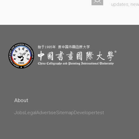
updates, ne
About
Jobs
Legal
Advertise
Sitemap
Developer
test