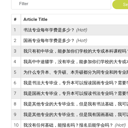
Filter
Se
研究
校友
#
Article Title
探索更多
1
书法专业每年学费是多少？
(Hot!)
2
国画专业每年学费是多少？
(Hot!)
Account
3
我只有初中毕业，能参加你们学校的大专或本科课程吗
Sample
Sidebar Module
4
我高中中途辍学，没有毕业，能参加你们学校的大专或
5
为什么专升本、专升硕、本升硕都分为同专业和跨专业
This is a sample module published to the
sidebar_bottom position, using the -sidebar module
6
我是书法大专毕业，专升本可以报读国画专业吗？需要
class suffix. There is also a sidebar_top position
7
我是国画大专毕业，专升本可以报读书法专业吗？需要
below the search.
8
我是其他专业的大专毕业生，但是我有书法基础，我可
9
我是其他专业的大专毕业生，但是我有国画基础，我可
10
我没有任何基础，能报名吗？报名后能学会吗？
(Hot!)