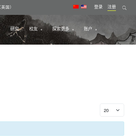
登录
注册
09（英国）
研究
校友
探索更多
账户
每页显示条数