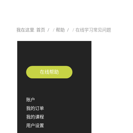
招生
研究
我在这里:
首页
帮助
在线学习常见问题
校友
探索更多
账户
在线帮助
Sample
Sidebar Module
This is a sample module published to the
sidebar_bottom position, using the -sidebar module
账户
class suffix. There is also a sidebar_top position
我的订单
below the search.
我的课程
用户设置