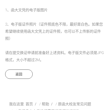
招生
1、函大文凭的电子版图片
研究
2、电子版证件照片（证件照底色不限，最好是白色。如果您
校友
希望继续使用函大文凭上的证件照，也可以不上传新的证件
探索更多
照）
账户
请在
提交换证申请
前准备好上述资料。电子版文件必须是JPG
格式，大小不超过2M。
Sample
Sidebar Module
This is a sample module published to the
返回
sidebar_bottom position, using the -sidebar
module class suffix. There is also a
sidebar_top position below the search.
我在这里:
首页
帮助
原函大校友常见问题