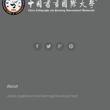
About
Jobs
Legal
Advertise
Sitemap
Developer
test