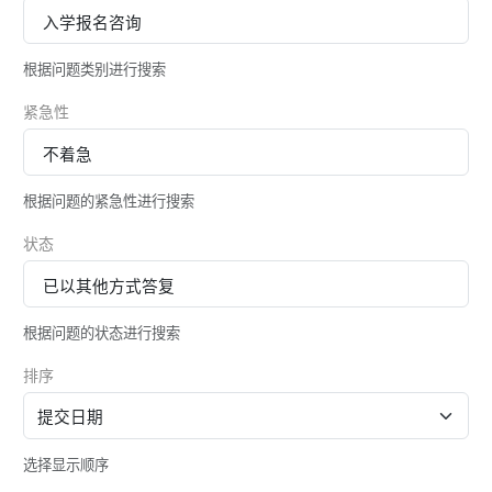
招生
研究
根据问题类别进行搜索
紧急性
校友
探索更多
根据问题的紧急性进行搜索
账户
状态
Sample
Sidebar Module
This is a sample module published to the
根据问题的状态进行搜索
sidebar_bottom position, using the -sidebar
排序
module class suffix. There is also a
sidebar_top position below the search.
选择显示顺序