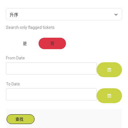
Search only flagged tickets
Search only flagged tickets
是
否
From Date
选择日期
To Date
选择日期
查找