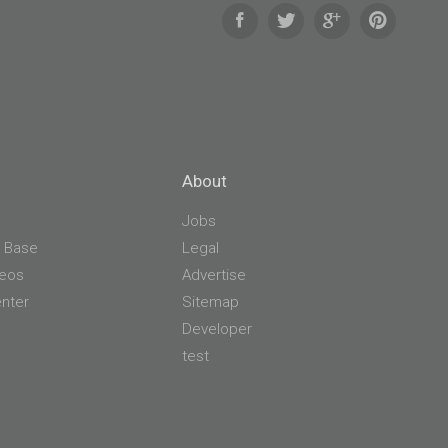
About
Jobs
 Base
Legal
deos
Advertise
nter
Sitemap
Developer
test