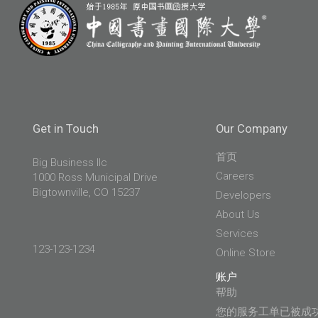
Get
in Touch
Our
Company
首页
Big Business llc
Careers
1000 Ross Municipal Drive
Bigtownville, CO 15237
Developers
About Us
Services
123-123-1234
Online Store
账户
帮助
您的服务工单已被成