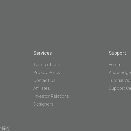
Services
Support
Terms of Use
Forums
Privacy Policy
Knowledge
Contact Us
Tutorial Vi
Affiliates
Support Ce
Investor Relations
Designers
功提交