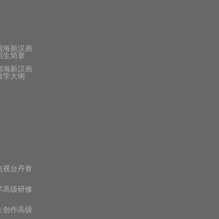
阔海新汉画
招生简章
阔海新汉画
教学大纲
电视台丹青
术高级研修
生创作高级