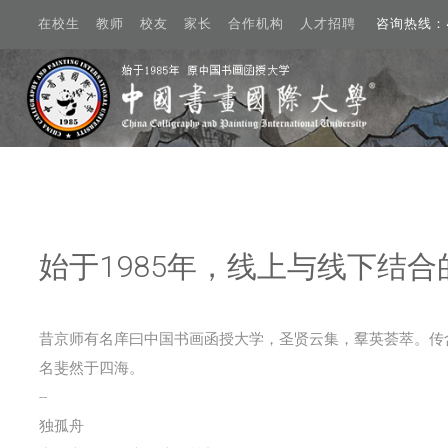
在校生 教师 校友 家长 合作机构 人才招聘
咨询热线：40
Create account
始于1985年，线上与线下结
动态
概况
昔京师有名庠曰中国书画函授大学，圣贤云集，羣英荟萃。传
名斐然于四海。
学术
--
招生
独孤舟