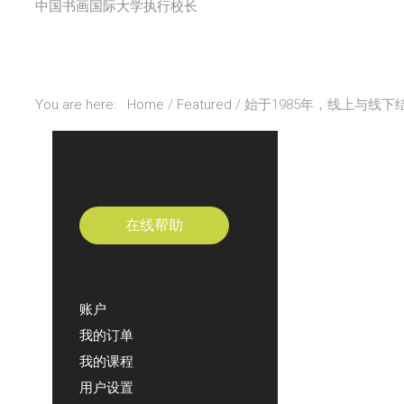
中国书画国际大学执行校长
研究
校友
探索更多
You are here:
Home
Featured
始于1985年，线上与线
Account
Sample
Sidebar Module
在线帮助
This is a sample module published to the
sidebar_bottom position, using the -sidebar module
class suffix. There is also a sidebar_top position
below the search.
账户
我的订单
我的课程
用户设置