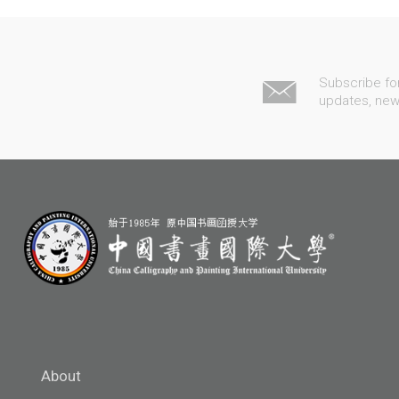
Subscribe fo
updates, ne
About