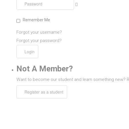
Show
研究
校友
Remember Me
探索更多
Forgot your username?
Forgot your password?
Account
Sample
Sidebar Module
Not A Member?
This is a sample module published to the
Want to become our student and learn something new? Reg
sidebar_bottom position, using the -sidebar module
class suffix. There is also a sidebar_top position
below the search.