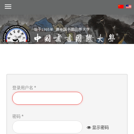
注册
登录用户名
*
动态
概况
学术
密码
*
显示密码
院系