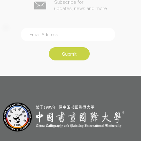
Subscribe for
updates, news and more
Submit