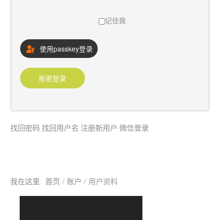
招生
记住我
研究
使用passkey登录
校友
探索更多
账密登录
账户
Sample
Sidebar Module
找回密码
找回用户名
注册新用户
微信登录
This is a sample module published to the
sidebar_bottom position, using the -sidebar
module class suffix. There is also a
我在这里:
首页
账户
用户资料
sidebar_top position below the search.