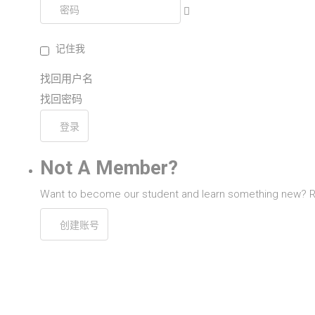
Show
招生
研究
记住我
校友
找回用户名
找回密码
探索更多
账户
Not A Member?
Sample
Sidebar Module
Want to become our student and learn something new? Reg
This is a sample module published to the
sidebar_bottom position, using the -sidebar module
class suffix. There is also a sidebar_top position
below the search.