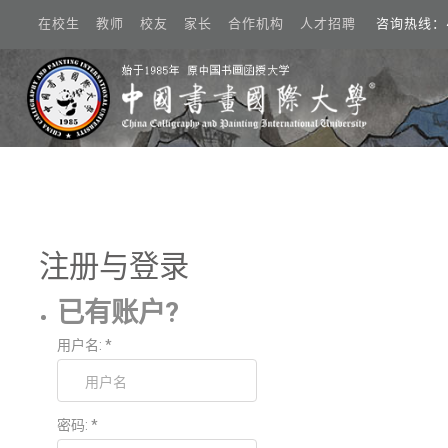
在校生 教师 校友 家长 合作机构 人才招聘
咨询热线：40
注册
注册与登录
动态
已有账户?
概况
用户名:
*
学术
院系
密码:
*