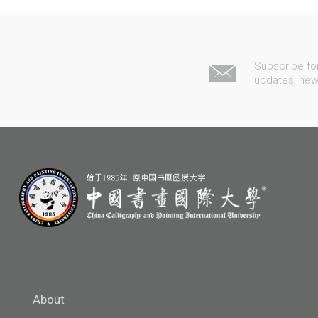
Subscribe fo
updates, ne
About